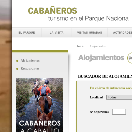
el parque
la visita
visitas guiadas
actividade
Inicio
::
Alojamientos
Alojamientos
Restaurantes
BUSCADOR DE ALOJAMIE
En el área de influencia so
Localidad
Nº de personas