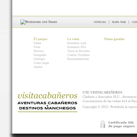
noticias
|
mapa web
|
con
El parque
La visita
Visitas guiadas
Fauna
Itinerarios a pie
Flora
Itinerarios 4X4
Historia
Visita en Bicicleta
Etnografía
Centros Visitantes
Geología
Recomendaciones
Como llegar
Audios
UTE VISITACABAÑEROS
Cladium y Asociados SLU - Aventur
Concesionaria de las visitas 4x4 al P
Copyright © 2022. Prohibida la reprodu