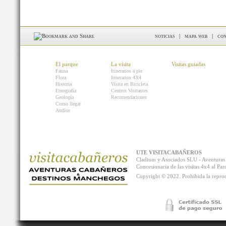
noticias
|
mapa web
|
con
El parque
La visita
Visitas guiadas
Fauna
Itinerarios a pie
Flora
Itinerarios 4X4
Historia
Visita en Bicicleta
Etnografía
Centros Visitantes
Geología
Recomendaciones
Como llegar
Audios
UTE VISITACABAÑEROS
Cladium y Asociados SLU - Aventur
Concesionaria de las visitas 4x4 al P
Copyright © 2022. Prohibida la reprodu