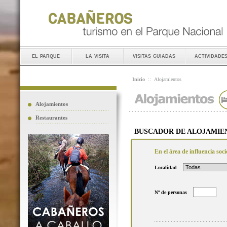
el parque
la visita
visitas guiadas
actividade
Inicio
::
Alojamientos
Alojamientos
Restaurantes
BUSCADOR DE ALOJAMIE
En el área de influencia so
Localidad
Nº de personas