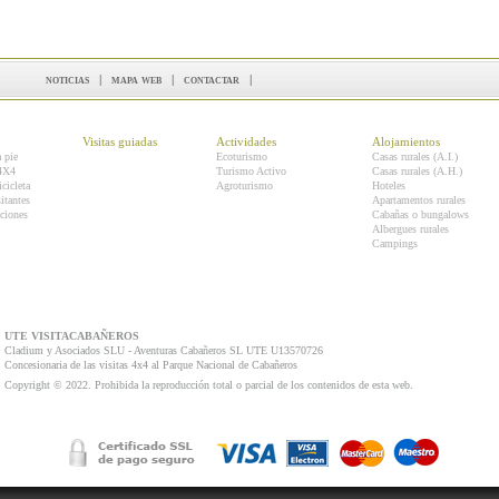
noticias
|
mapa web
|
contactar
|
Visitas guiadas
Actividades
Alojamientos
a pie
Ecoturismo
Casas rurales (A.I.)
 4X4
Turismo Activo
Casas rurales (A.H.)
icicleta
Agroturismo
Hoteles
itantes
Apartamentos rurales
ciones
Cabañas o bungalows
Albergues rurales
Campings
UTE VISITACABAÑEROS
Cladium y Asociados SLU - Aventuras Cabañeros SL UTE U13570726
Concesionaria de las visitas 4x4 al Parque Nacional de Cabañeros
Copyright © 2022. Prohibida la reproducción total o parcial de los contenidos de esta web.