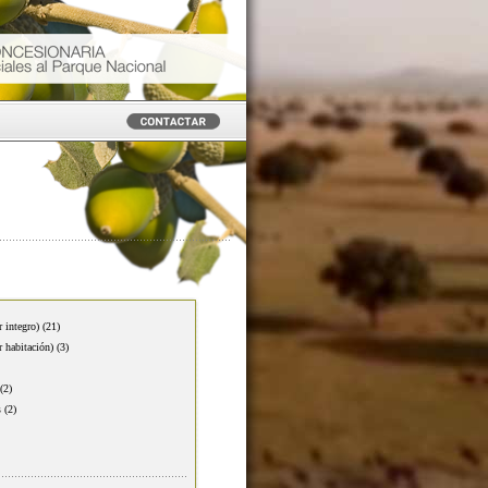
r integro)
(21)
r habitación)
(3)
(2)
s
(2)