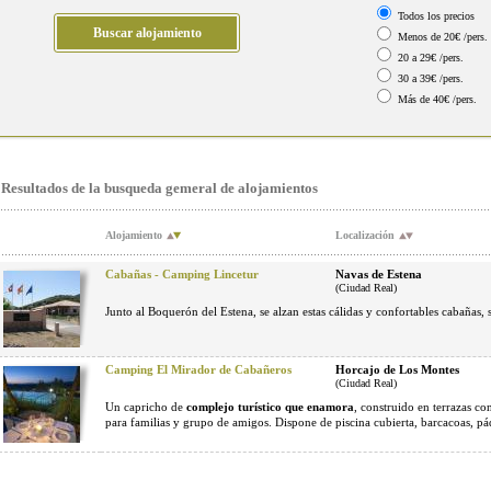
Todos los precios
Menos de 20€ /pers.
20 a 29€ /pers.
30 a 39€ /pers.
Más de 40€ /pers.
Resultados de la busqueda gemeral de alojamientos
Alojamiento
Localización
Cabañas - Camping Lincetur
Navas de Estena
(Ciudad Real)
Junto al Boquerón del Estena, se alzan estas cálidas y confortables cabañas, s
Camping El Mirador de Cabañeros
Horcajo de Los Montes
(Ciudad Real)
Un capricho de
complejo turístico que enamora
, construido en terrazas co
para familias y grupo de amigos. Dispone de piscina cubierta, barcacoas, pád