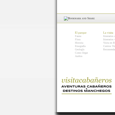
El parque
La visita
Fauna
Itinerarios 
Flora
Itinerarios
Historia
Visita en B
Etnografía
Centros Vis
Geología
Recomenda
Como llegar
Audios