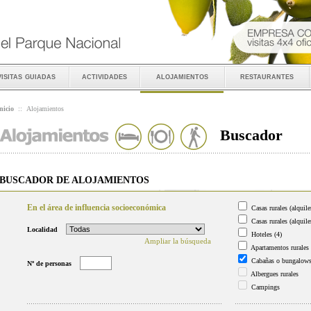
visitas guiadas
actividades
alojamientos
restaurantes
nicio
::
Alojamientos
Buscador
BUSCADOR DE ALOJAMIENTOS
En el área de influencia socioeconómica
Casas rurales (alquile
Casas rurales (alquile
Localidad
Hoteles
(4)
Ampliar la búsqueda
Apartamentos rurales
Cabañas o bungalow
Nº de personas
Albergues rurales
Campings