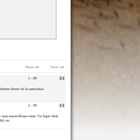
Plazas
Precio
2 - 60
iéntete dentro de la naturaleza.
2 - 90
n unas maravillosas vistas. Un lugar ideal
el, etc.