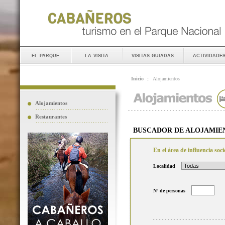
el parque
la visita
visitas guiadas
actividade
Inicio
::
Alojamientos
Alojamientos
Restaurantes
BUSCADOR DE ALOJAMIE
En el área de influencia so
Localidad
Nº de personas