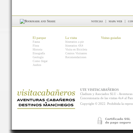
noticias
|
mapa web
|
con
El parque
La visita
Visitas guiadas
Fauna
Itinerarios a pie
Flora
Itinerarios 4X4
Historia
Visita en Bicicleta
Etnografía
Centros Visitantes
Geología
Recomendaciones
Como llegar
Audios
UTE VISITACABAÑEROS
Cladium y Asociados SLU - Aventur
Concesionaria de las visitas 4x4 al P
Copyright © 2022. Prohibida la reprodu