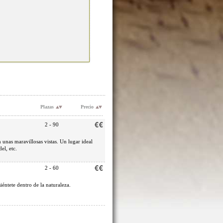
Plazas
Precio
2 - 90
n unas maravillosas vistas. Un lugar ideal
el, etc.
2 - 60
iéntete dentro de la naturaleza.