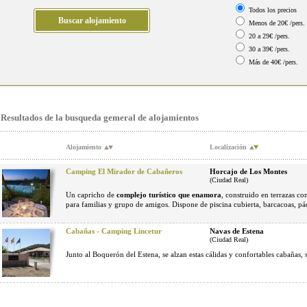
Todos los precios
Menos de 20€ /pers.
20 a 29€ /pers.
30 a 39€ /pers.
Más de 40€ /pers.
Resultados de la busqueda gemeral de alojamientos
Alojamiento
Localización
Camping El Mirador de Cabañeros
Horcajo de Los Montes
(Ciudad Real)
Un capricho de
complejo turístico que enamora
, construido en terrazas co
para familias y grupo de amigos. Dispone de piscina cubierta, barcacoas, pád
Cabañas - Camping Lincetur
Navas de Estena
(Ciudad Real)
Junto al Boquerón del Estena, se alzan estas cálidas y confortables cabañas, s