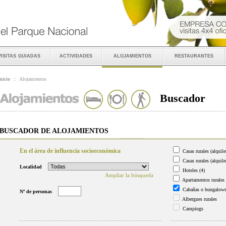
visitas guiadas
actividades
alojamientos
restaurantes
nicio
::
Alojamientos
Buscador
BUSCADOR DE ALOJAMIENTOS
En el área de influencia socioeconómica
Casas rurales (alquile
Casas rurales (alquile
Localidad
Hoteles
(4)
Ampliar la búsqueda
Apartamentos rurales
Cabañas o bungalow
Nº de personas
Albergues rurales
Campings