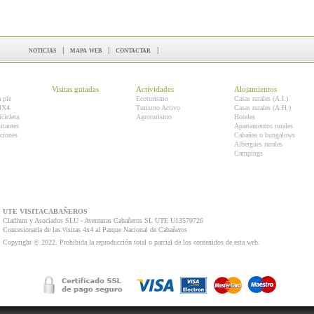
noticias
|
mapa web
|
contactar
|
Visitas guiadas
Actividades
Alojamientos
a pie
Ecoturismo
Casas rurales (A.I.)
 4X4
Turismo Activo
Casas rurales (A.H.)
icicleta
Agroturismo
Hoteles
itantes
Apartamentos rurales
ciones
Cabañas o bungalows
Albergues rurales
Campings
UTE VISITACABAÑEROS
Cladium y Asociados SLU - Aventuras Cabañeros SL UTE U13570726
Concesionaria de las visitas 4x4 al Parque Nacional de Cabañeros
Copyright © 2022. Prohibida la reproducción total o parcial de los contenidos de esta web.