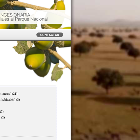
r integro)
(21)
r habitación)
(3)
(2)
s
(2)