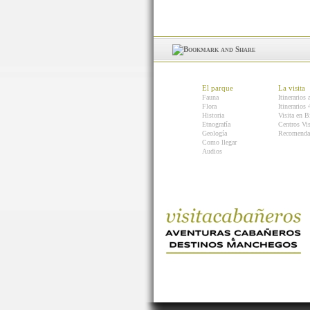
El parque
La visita
Fauna
Itinerarios 
Flora
Itinerarios
Historia
Visita en B
Etnografía
Centros Vis
Geología
Recomenda
Como llegar
Audios