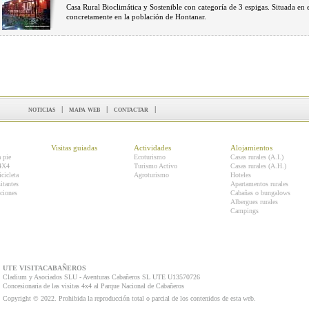
Casa Rural Bioclimática y Sostenible con categoría de 3 espigas. Situada en
concretamente en la población de Hontanar.
noticias
|
mapa web
|
contactar
|
Visitas guiadas
Actividades
Alojamientos
a pie
Ecoturismo
Casas rurales (A.I.)
 4X4
Turismo Activo
Casas rurales (A.H.)
icicleta
Agroturismo
Hoteles
itantes
Apartamentos rurales
ciones
Cabañas o bungalows
Albergues rurales
Campings
UTE VISITACABAÑEROS
Cladium y Asociados SLU - Aventuras Cabañeros SL UTE U13570726
Concesionaria de las visitas 4x4 al Parque Nacional de Cabañeros
Copyright © 2022. Prohibida la reproducción total o parcial de los contenidos de esta web.