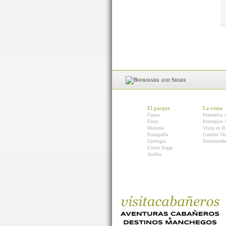
El parque
La visita
Fauna
Itinerarios 
Flora
Itinerarios
Historia
Visita en B
Etnografía
Centros Vis
Geología
Recomenda
Como llegar
Audios