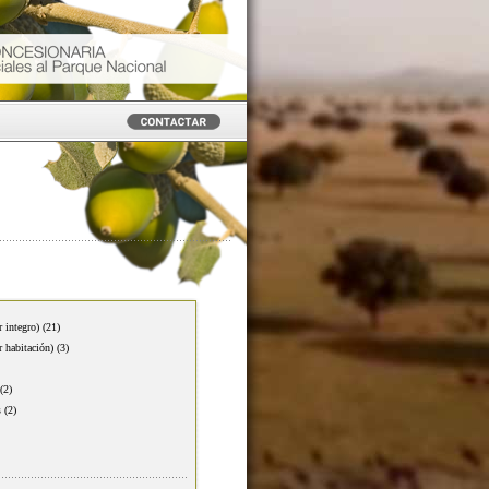
r integro)
(21)
r habitación)
(3)
(2)
s
(2)