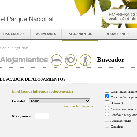
visitas guiadas
actividades
alojamientos
restaurantes
nicio
::
Alojamientos
Buscador
BUSCADOR DE ALOJAMIENTOS
En el área de influencia socioeconómica
Casas rurales (alquile
Casas rurales (alquile
Localidad
Hoteles
(4)
Ampliar la búsqueda
Apartamentos rurales
Cabañas o bungalow
Nº de personas
Albergues rurales
Campings