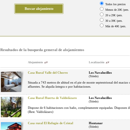
Todos los precios
Menos de 20€ /pers.
20 a 29€ /pers.
30 a 39€ /pers.
Más de 40€ /pers.
Resultados de la busqueda gemeral de alojamientos
Alojamiento
Localización
Casa Rural Valle del Chorro
Los Navalucillos
(Toledo)
Situada a 743 metros de altitud en el pie de monte septentrional del macizo d
afluentes. Se alquila íntegra o por habitaciones.
Casa Rural Huerta de Valdolázaro
Los Navalucillos
(Toledo)
Dispone de 6 habitaciones con baño, completamente equipadas. Disponen de
(Rest. Valdolázaro)
Casa rural El Refugio de Cristal
Hontanar
(Toledo)