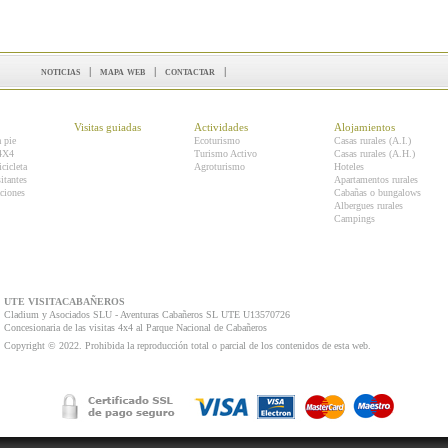
noticias
|
mapa web
|
contactar
|
Visitas guiadas
Actividades
Alojamientos
a pie
Ecoturismo
Casas rurales (A.I.)
 4X4
Turismo Activo
Casas rurales (A.H.)
icicleta
Agroturismo
Hoteles
itantes
Apartamentos rurales
ciones
Cabañas o bungalows
Albergues rurales
Campings
UTE VISITACABAÑEROS
Cladium y Asociados SLU - Aventuras Cabañeros SL UTE U13570726
Concesionaria de las visitas 4x4 al Parque Nacional de Cabañeros
Copyright © 2022. Prohibida la reproducción total o parcial de los contenidos de esta web.