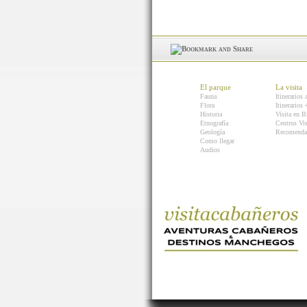
El parque
La visita
Fauna
Itinerarios 
Flora
Itinerarios
Historia
Visita en B
Etnografía
Centros Vis
Geología
Recomenda
Como llegar
Audios