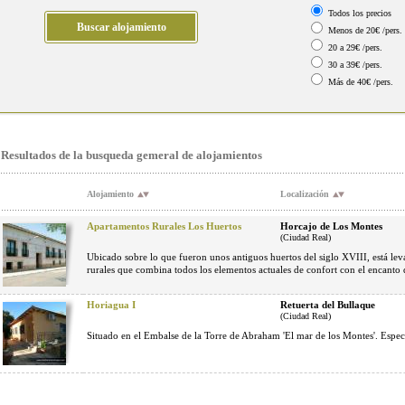
Todos los precios
Menos de 20€ /pers.
20 a 29€ /pers.
30 a 39€ /pers.
Más de 40€ /pers.
Resultados de la busqueda gemeral de alojamientos
Alojamiento
Localización
Apartamentos Rurales Los Huertos
Horcajo de Los Montes
(Ciudad Real)
Ubicado sobre lo que fueron unos antiguos huertos del siglo XVIII, está l
rurales que combina todos los elementos actuales de confort con el encanto 
Horiagua I
Retuerta del Bullaque
(Ciudad Real)
Situado en el Embalse de la Torre de Abraham 'El mar de los Montes'. Espect