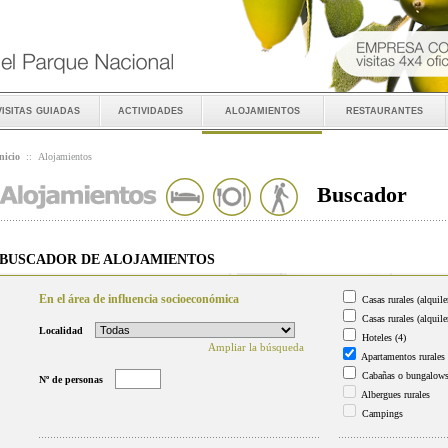
visitas guiadas
actividades
alojamientos
restaurantes
nicio
::
Alojamientos
Buscador
BUSCADOR DE ALOJAMIENTOS
En el área de influencia socioeconómica
Casas rurales (alquile
Casas rurales (alquile
Localidad
Hoteles
(4)
Ampliar la búsqueda
Apartamentos rurales
Cabañas o bungalow
Nº de personas
Albergues rurales
Campings