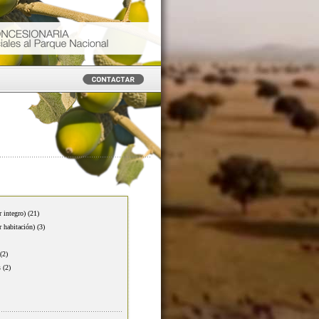
r integro)
(21)
r habitación)
(3)
(2)
s
(2)