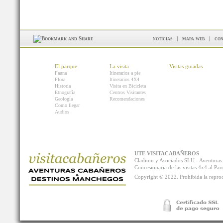
noticias
|
mapa web
|
con
El parque
La visita
Visitas guiadas
Fauna
Itinerarios a pie
Flora
Itinerarios 4X4
Historia
Visita en Bicicleta
Etnografía
Centros Visitantes
Geología
Recomendaciones
Como llegar
Audios
UTE VISITACABAÑEROS
Cladium y Asociados SLU - Aventur
Concesionaria de las visitas 4x4 al P
Copyright © 2022. Prohibida la reprodu