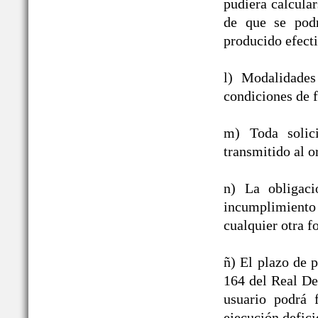
pudiera calcula
de que se podr
producido efect
l) Modalidades
condiciones de f
m) Toda solic
transmitido al o
n) La obligac
incumplimiento
cualquier otra f
ñ) El plazo de p
164 del Real De
usuario podrá 
ejecución defici