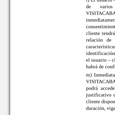
de varios
VISITACAB
inmediatame
consentimient
cliente tendr
relación de 
caracterís
identificació
el usuario – 
habrá de conf
m) Inmediata
VISITACABAÑ
podrá acced
justificativo
cliente dispo
duración, vige