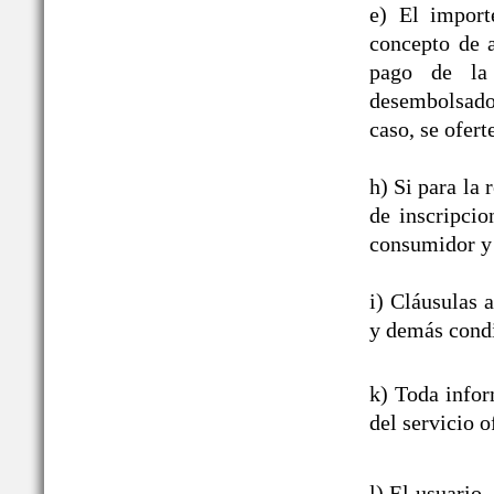
e) El import
concepto de a
pago de la 
desembolsado,
caso, se ofert
h) Si para la
de inscripcio
consumidor y 
i) Cláusulas 
y demás condi
k) Toda infor
del servicio o
l) El usuario