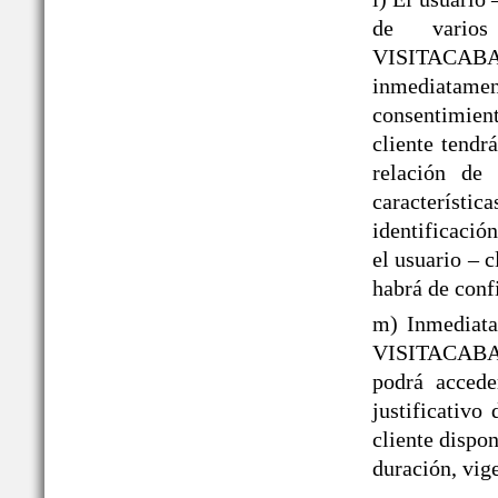
de varios
VISITACAB
inmediatame
consentimient
cliente tendr
relación de 
caracterís
identificació
el usuario – 
habrá de conf
m) Inmediata
VISITACABAÑ
podrá acced
justificativo
cliente dispo
duración, vige