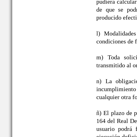
pudiera calcula
de que se podr
producido efect
l) Modalidades
condiciones de f
m) Toda solic
transmitido al o
n) La obligac
incumplimiento
cualquier otra f
ñ) El plazo de p
164 del Real De
usuario podrá 
ejecución defici