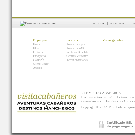
noticias
|
mapa web
|
con
El parque
La visita
Visitas guiadas
Fauna
Itinerarios a pie
Flora
Itinerarios 4X4
Historia
Visita en Bicicleta
Etnografía
Centros Visitantes
Geología
Recomendaciones
Como llegar
Audios
UTE VISITACABAÑEROS
Cladium y Asociados SLU - Aventur
Concesionaria de las visitas 4x4 al P
Copyright © 2022. Prohibida la reprodu