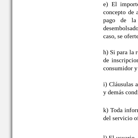
e) El import
concepto de a
pago de la 
desembolsado,
caso, se ofert
h) Si para la
de inscripcio
consumidor y 
i) Cláusulas 
y demás condi
k) Toda infor
del servicio o
l) El usuario