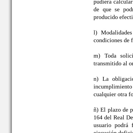
pudiera calcula
de que se podr
producido efect
l) Modalidades
condiciones de f
m) Toda solic
transmitido al o
n) La obligac
incumplimiento
cualquier otra f
ñ) El plazo de p
164 del Real De
usuario podrá 
ejecución defici