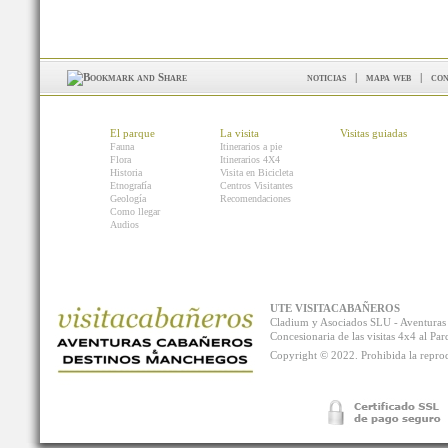
noticias
|
mapa web
|
con
El parque
La visita
Visitas guiadas
Fauna
Itinerarios a pie
Flora
Itinerarios 4X4
Historia
Visita en Bicicleta
Etnografía
Centros Visitantes
Geología
Recomendaciones
Como llegar
Audios
UTE VISITACABAÑEROS
Cladium y Asociados SLU - Aventur
Concesionaria de las visitas 4x4 al P
Copyright © 2022. Prohibida la reprodu