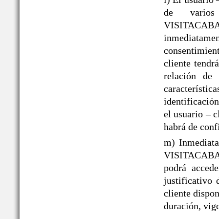
de varios
VISITACAB
inmediatame
consentimient
cliente tendr
relación de 
caracterís
identificació
el usuario – 
habrá de conf
m) Inmediata
VISITACABAÑ
podrá acced
justificativo
cliente dispo
duración, vige