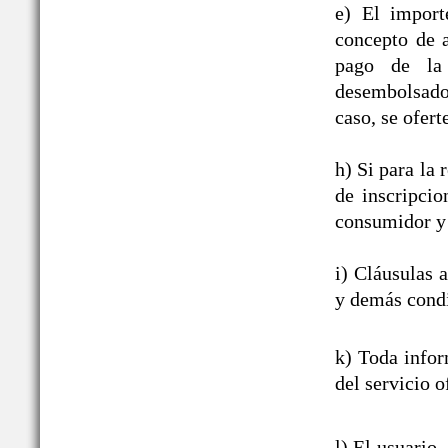
e) El import
concepto de a
pago de la 
desembolsado,
caso, se ofert
h) Si para la
de inscripcio
consumidor y 
i) Cláusulas 
y demás condi
k) Toda infor
del servicio o
l) El usuario