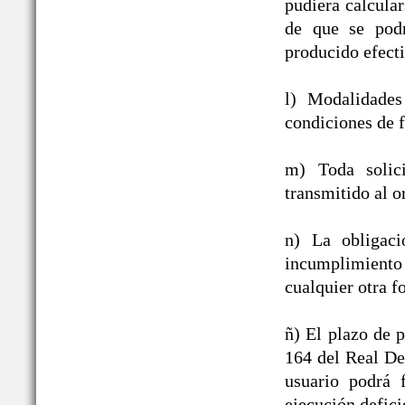
pudiera calcula
de que se podr
producido efect
l) Modalidades
condiciones de f
m) Toda solic
transmitido al o
n) La obligac
incumplimiento
cualquier otra f
ñ) El plazo de p
164 del Real De
usuario podrá 
ejecución defici