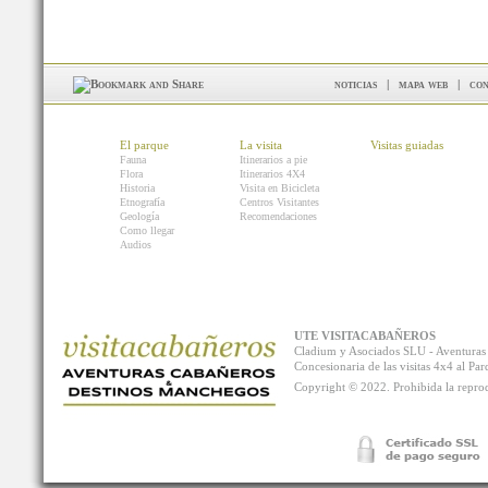
noticias
|
mapa web
|
con
El parque
La visita
Visitas guiadas
Fauna
Itinerarios a pie
Flora
Itinerarios 4X4
Historia
Visita en Bicicleta
Etnografía
Centros Visitantes
Geología
Recomendaciones
Como llegar
Audios
UTE VISITACABAÑEROS
Cladium y Asociados SLU - Aventur
Concesionaria de las visitas 4x4 al P
Copyright © 2022. Prohibida la reprodu