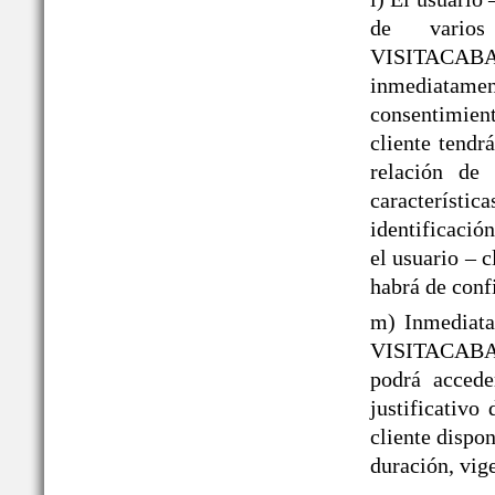
de varios
VISITACAB
inmediatame
consentimient
cliente tendr
relación de 
caracterís
identificació
el usuario – 
habrá de conf
m) Inmediata
VISITACABAÑ
podrá acced
justificativo
cliente dispo
duración, vige