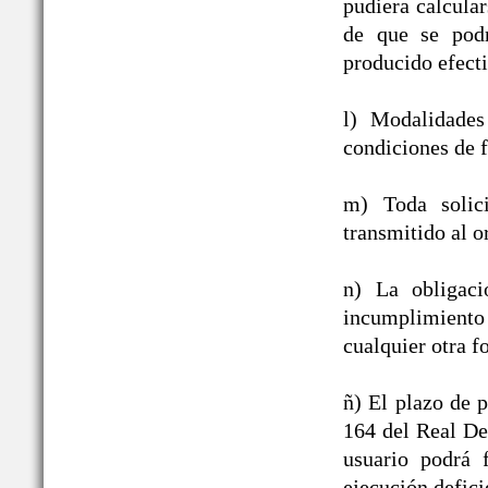
pudiera calcula
de que se podr
producido efect
l) Modalidades
condiciones de f
m) Toda solic
transmitido al o
n) La obligac
incumplimiento
cualquier otra f
ñ) El plazo de p
164 del Real De
usuario podrá 
ejecución defici