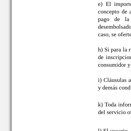
e) El import
concepto de a
pago de la 
desembolsado,
caso, se ofert
h) Si para la
de inscripcio
consumidor y 
i) Cláusulas 
y demás condi
k) Toda infor
del servicio o
l) El usuario