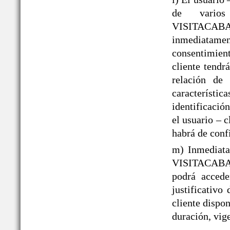
de varios
VISITACAB
inmediatame
consentimient
cliente tendr
relación de 
caracterís
identificació
el usuario – 
habrá de conf
m) Inmediata
VISITACABAÑ
podrá acced
justificativo
cliente dispo
duración, vige