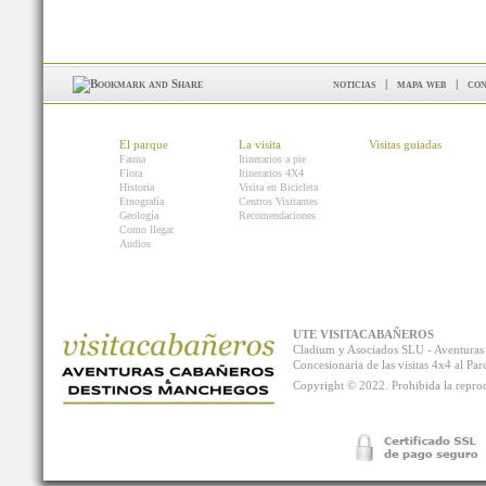
noticias
|
mapa web
|
con
El parque
La visita
Visitas guiadas
Fauna
Itinerarios a pie
Flora
Itinerarios 4X4
Historia
Visita en Bicicleta
Etnografía
Centros Visitantes
Geología
Recomendaciones
Como llegar
Audios
UTE VISITACABAÑEROS
Cladium y Asociados SLU - Aventur
Concesionaria de las visitas 4x4 al P
Copyright © 2022. Prohibida la reprodu