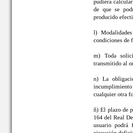
pudiera calcula
de que se podr
producido efect
l) Modalidades
condiciones de f
m) Toda solic
transmitido al o
n) La obligac
incumplimiento
cualquier otra f
ñ) El plazo de p
164 del Real De
usuario podrá 
ejecución defici