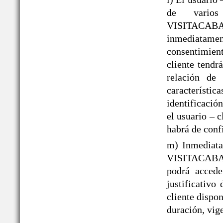
de varios
VISITACAB
inmediatame
consentimient
cliente tendr
relación de 
caracterís
identificació
el usuario – 
habrá de conf
m) Inmediata
VISITACABAÑ
podrá acced
justificativo
cliente dispo
duración, vige