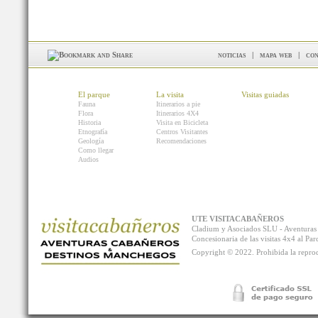
noticias
|
mapa web
|
con
El parque
La visita
Visitas guiadas
Fauna
Itinerarios a pie
Flora
Itinerarios 4X4
Historia
Visita en Bicicleta
Etnografía
Centros Visitantes
Geología
Recomendaciones
Como llegar
Audios
UTE VISITACABAÑEROS
Cladium y Asociados SLU - Aventur
Concesionaria de las visitas 4x4 al P
Copyright © 2022. Prohibida la reprodu