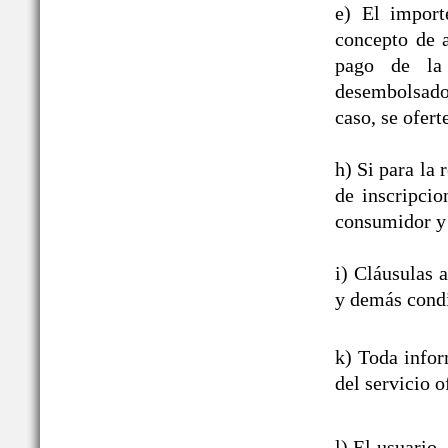
e) El import
concepto de a
pago de la 
desembolsado,
caso, se ofert
h) Si para la
de inscripcio
consumidor y 
i) Cláusulas 
y demás condi
k) Toda infor
del servicio o
l) El usuario