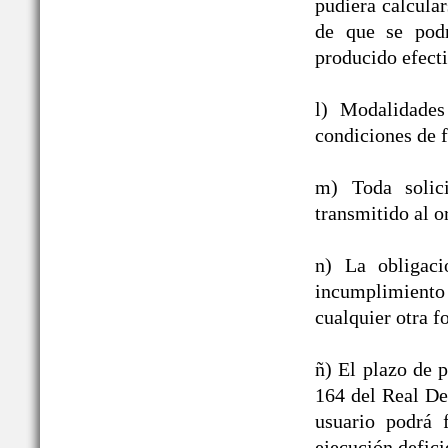
pudiera calcula
de que se podr
producido efect
l) Modalidades
condiciones de f
m) Toda solic
transmitido al o
n) La obligac
incumplimiento
cualquier otra f
ñ) El plazo de p
164 del Real De
usuario podrá 
ejecución defici