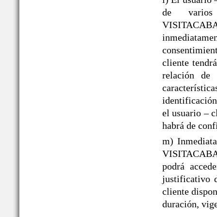
de varios
VISITACAB
inmediatame
consentimient
cliente tendr
relación de 
caracterís
identificació
el usuario – 
habrá de conf
m) Inmediata
VISITACABAÑ
podrá acced
justificativo
cliente dispo
duración, vige