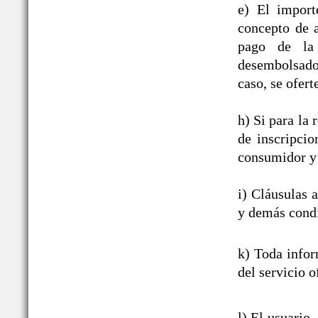
e) El import
concepto de a
pago de la 
desembolsado,
caso, se ofert
h) Si para la
de inscripcio
consumidor y 
i) Cláusulas 
y demás condi
k) Toda infor
del servicio o
l) El usuario