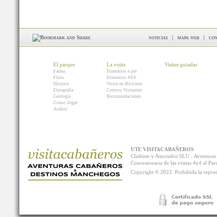
noticias
|
mapa web
|
con
El parque
La visita
Visitas guiadas
Fauna
Itinerarios a pie
Flora
Itinerarios 4X4
Historia
Visita en Bicicleta
Etnografía
Centros Visitantes
Geología
Recomendaciones
Como llegar
Audios
UTE VISITACABAÑEROS
Cladium y Asociados SLU - Aventur
Concesionaria de las visitas 4x4 al P
Copyright © 2022. Prohibida la reprodu