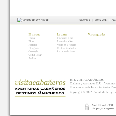
noticias
|
mapa web
|
con
El parque
La visita
Visitas guiadas
Fauna
Itinerarios a pie
Flora
Itinerarios 4X4
Historia
Visita en Bicicleta
Etnografía
Centros Visitantes
Geología
Recomendaciones
Como llegar
Audios
UTE VISITACABAÑEROS
Cladium y Asociados SLU - Aventur
Concesionaria de las visitas 4x4 al P
Copyright © 2022. Prohibida la reprodu