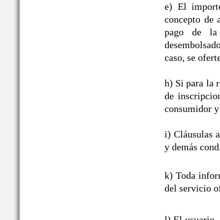
e) El import
concepto de a
pago de la 
desembolsado,
caso, se ofert
h) Si para la
de inscripcio
consumidor y 
i) Cláusulas 
y demás condi
k) Toda infor
del servicio o
l) El usuario