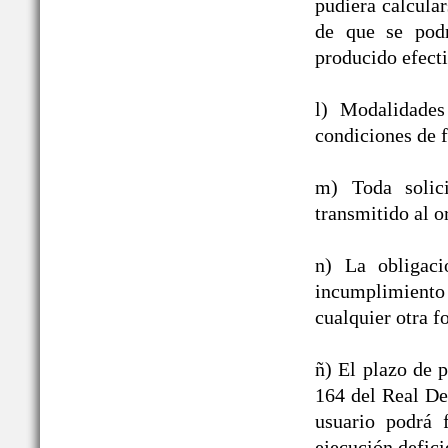
pudiera calcula
de que se podr
producido efect
l) Modalidades
condiciones de f
m) Toda solic
transmitido al o
n) La obligac
incumplimiento
cualquier otra f
ñ) El plazo de p
164 del Real De
usuario podrá 
ejecución defici