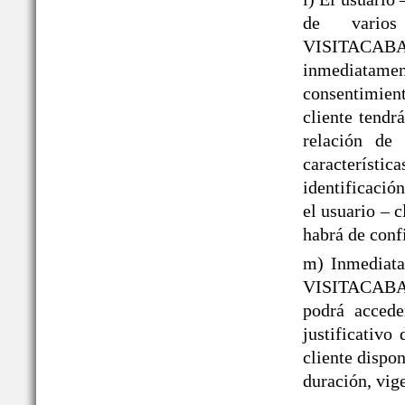
de varios
VISITACAB
inmediatame
consentimient
cliente tendr
relación de 
caracterís
identificació
el usuario – 
habrá de conf
m) Inmediata
VISITACABAÑ
podrá acced
justificativo
cliente dispo
duración, vige