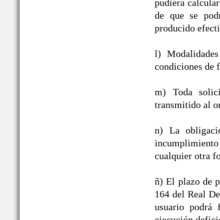
pudiera calcula
de que se podr
producido efect
l) Modalidades
condiciones de f
m) Toda solic
transmitido al o
n) La obligac
incumplimiento
cualquier otra f
ñ) El plazo de p
164 del Real De
usuario podrá 
ejecución defici