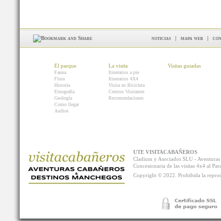
noticias
|
mapa web
|
con
El parque
La visita
Visitas guiadas
Fauna
Itinerarios a pie
Flora
Itinerarios 4X4
Historia
Visita en Bicicleta
Etnografía
Centros Visitantes
Geología
Recomendaciones
Como llegar
Audios
UTE VISITACABAÑEROS
Cladium y Asociados SLU - Aventur
Concesionaria de las visitas 4x4 al P
Copyright © 2022. Prohibida la reprodu