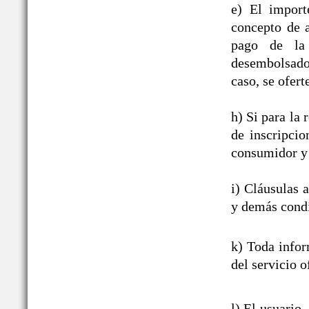
e) El import
concepto de a
pago de la 
desembolsado,
caso, se ofert
h) Si para la
de inscripcio
consumidor y 
i) Cláusulas 
y demás condi
k) Toda infor
del servicio o
l) El usuario