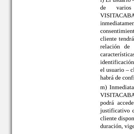
de varios
VISITACAB
inmediatame
consentimient
cliente tendr
relación de 
caracterís
identificació
el usuario – 
habrá de conf
m) Inmediata
VISITACABAÑ
podrá acced
justificativo
cliente dispo
duración, vige