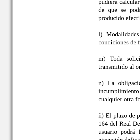
pudiera calcula
de que se podr
producido efect
l) Modalidades
condiciones de f
m) Toda solic
transmitido al o
n) La obligac
incumplimiento
cualquier otra f
ñ) El plazo de p
164 del Real De
usuario podrá 
ejecución defici