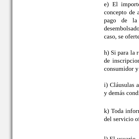
e) El import
concepto de a
pago de la 
desembolsado,
caso, se ofert
h) Si para la
de inscripcio
consumidor y 
i) Cláusulas 
y demás condi
k) Toda infor
del servicio o
l) El usuario