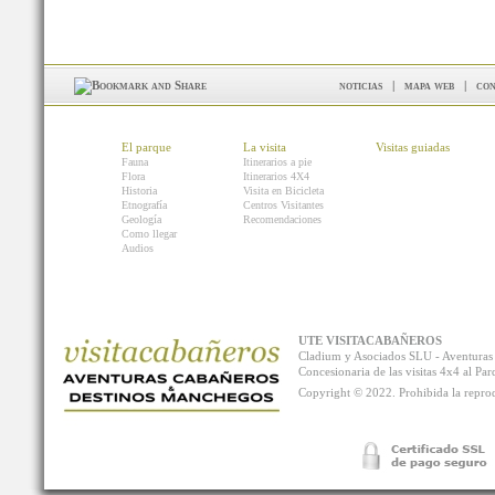
noticias
|
mapa web
|
con
El parque
La visita
Visitas guiadas
Fauna
Itinerarios a pie
Flora
Itinerarios 4X4
Historia
Visita en Bicicleta
Etnografía
Centros Visitantes
Geología
Recomendaciones
Como llegar
Audios
UTE VISITACABAÑEROS
Cladium y Asociados SLU - Aventur
Concesionaria de las visitas 4x4 al P
Copyright © 2022. Prohibida la reprodu