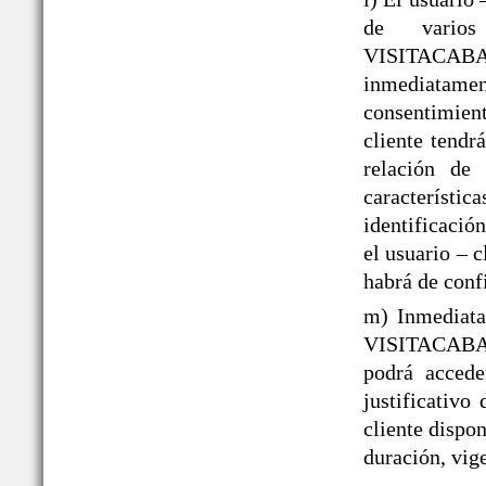
de varios
VISITACAB
inmediatame
consentimient
cliente tendr
relación de 
caracterís
identificació
el usuario – 
habrá de conf
m) Inmediata
VISITACABAÑ
podrá acced
justificativo
cliente dispo
duración, vige