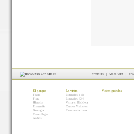
noticias
|
mapa web
|
con
El parque
La visita
Visitas guiadas
Fauna
Itinerarios a pie
Flora
Itinerarios 4X4
Historia
Visita en Bicicleta
Etnografía
Centros Visitantes
Geología
Recomendaciones
Como llegar
Audios