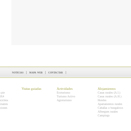
noticias
|
mapa web
|
contactar
|
Visitas guiadas
Actividades
Alojamientos
a pie
Ecoturismo
Casas rurales (A.I.)
 4X4
Turismo Activo
Casas rurales (A.H.)
icicleta
Agroturismo
Hoteles
itantes
Apartamentos rurales
ciones
Cabañas o bungalows
Albergues rurales
Campings