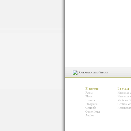
El parque
La visita
Fauna
Itinerarios 
Flora
Itinerarios
Historia
Visita en B
Etnografía
Centros Vis
Geología
Recomenda
Como llegar
Audios