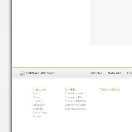
noticias
|
mapa web
|
con
El parque
La visita
Visitas guiadas
Fauna
Itinerarios a pie
Flora
Itinerarios 4X4
Historia
Visita en Bicicleta
Etnografía
Centros Visitantes
Geología
Recomendaciones
Como llegar
Audios