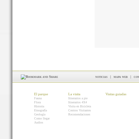
noticias
|
mapa web
|
con
El parque
La visita
Visitas guiadas
Fauna
Itinerarios a pie
Flora
Itinerarios 4X4
Historia
Visita en Bicicleta
Etnografía
Centros Visitantes
Geología
Recomendaciones
Como llegar
Audios