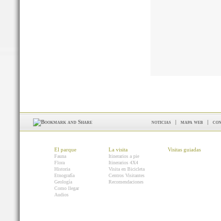
noticias
|
mapa web
|
con
El parque
La visita
Visitas guiadas
Fauna
Itinerarios a pie
Flora
Itinerarios 4X4
Historia
Visita en Bicicleta
Etnografía
Centros Visitantes
Geología
Recomendaciones
Como llegar
Audios