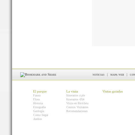
noticias
|
mapa web
|
con
El parque
La visita
Visitas guiadas
Fauna
Itinerarios a pie
Flora
Itinerarios 4X4
Historia
Visita en Bicicleta
Etnografía
Centros Visitantes
Geología
Recomendaciones
Como llegar
Audios