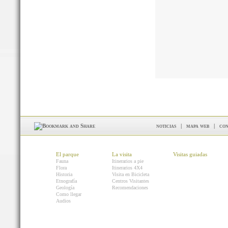
noticias
|
mapa web
|
con
El parque
La visita
Visitas guiadas
Fauna
Itinerarios a pie
Flora
Itinerarios 4X4
Historia
Visita en Bicicleta
Etnografía
Centros Visitantes
Geología
Recomendaciones
Como llegar
Audios