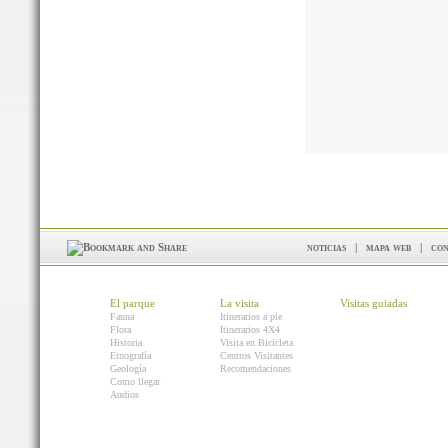
noticias
|
mapa web
|
con
El parque
La visita
Visitas guiadas
Fauna
Itinerarios a pie
Flora
Itinerarios 4X4
Historia
Visita en Bicicleta
Etnografía
Centros Visitantes
Geología
Recomendaciones
Como llegar
Audios