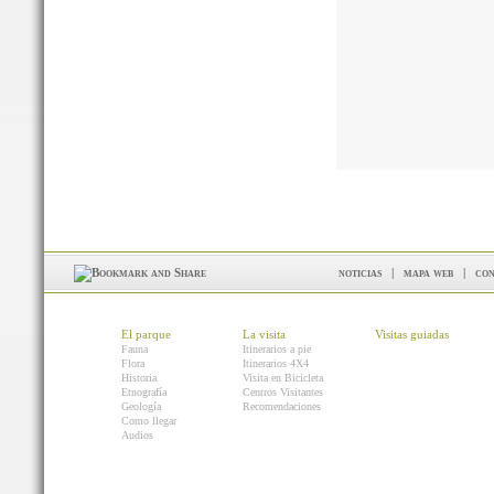
noticias
|
mapa web
|
con
El parque
La visita
Visitas guiadas
Fauna
Itinerarios a pie
Flora
Itinerarios 4X4
Historia
Visita en Bicicleta
Etnografía
Centros Visitantes
Geología
Recomendaciones
Como llegar
Audios