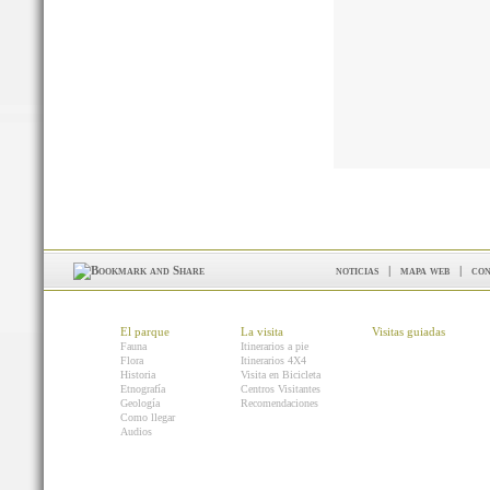
noticias
|
mapa web
|
con
El parque
La visita
Visitas guiadas
Fauna
Itinerarios a pie
Flora
Itinerarios 4X4
Historia
Visita en Bicicleta
Etnografía
Centros Visitantes
Geología
Recomendaciones
Como llegar
Audios