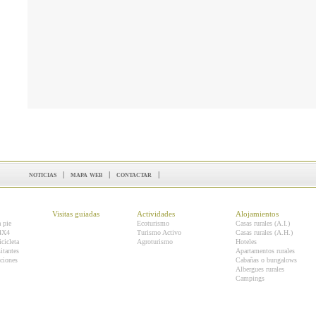
noticias
|
mapa web
|
contactar
|
Visitas guiadas
Actividades
Alojamientos
a pie
Ecoturismo
Casas rurales (A.I.)
 4X4
Turismo Activo
Casas rurales (A.H.)
icicleta
Agroturismo
Hoteles
itantes
Apartamentos rurales
ciones
Cabañas o bungalows
Albergues rurales
Campings