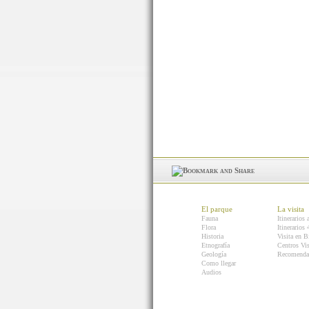
El parque
La visita
Fauna
Itinerarios 
Flora
Itinerarios
Historia
Visita en B
Etnografía
Centros Vis
Geología
Recomenda
Como llegar
Audios