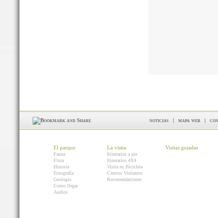
noticias
|
mapa web
|
con
El parque
La visita
Visitas guiadas
Fauna
Itinerarios a pie
Flora
Itinerarios 4X4
Historia
Visita en Bicicleta
Etnografía
Centros Visitantes
Geología
Recomendaciones
Como llegar
Audios