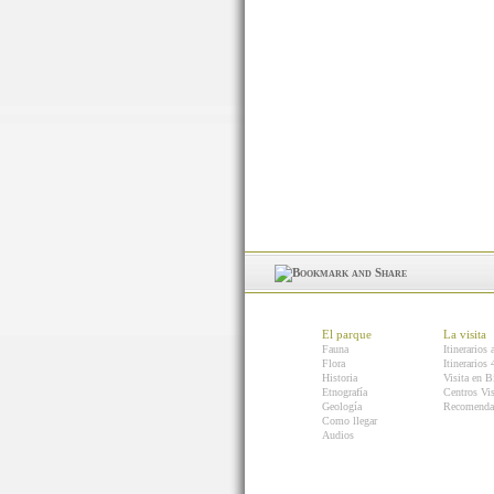
El parque
La visita
Fauna
Itinerarios 
Flora
Itinerarios
Historia
Visita en B
Etnografía
Centros Vis
Geología
Recomenda
Como llegar
Audios