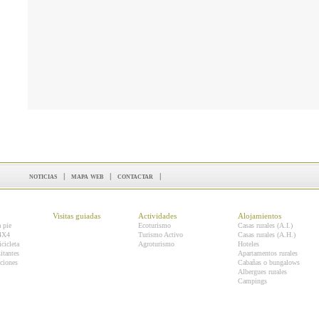
noticias
|
mapa web
|
contactar
|
Visitas guiadas
Actividades
Alojamientos
a pie
Ecoturismo
Casas rurales (A.I.)
 4X4
Turismo Activo
Casas rurales (A.H.)
icicleta
Agroturismo
Hoteles
itantes
Apartamentos rurales
ciones
Cabañas o bungalows
Albergues rurales
Campings