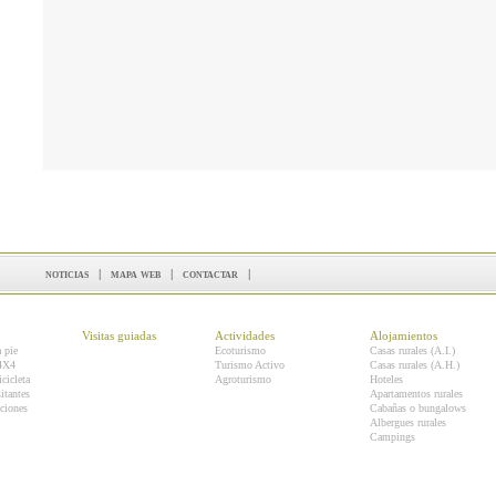
noticias
|
mapa web
|
contactar
|
Visitas guiadas
Actividades
Alojamientos
a pie
Ecoturismo
Casas rurales (A.I.)
 4X4
Turismo Activo
Casas rurales (A.H.)
icicleta
Agroturismo
Hoteles
itantes
Apartamentos rurales
ciones
Cabañas o bungalows
Albergues rurales
Campings