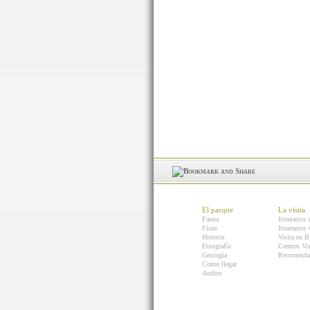
El parque
La visita
Fauna
Itinerarios 
Flora
Itinerarios
Historia
Visita en B
Etnografía
Centros Vis
Geología
Recomenda
Como llegar
Audios