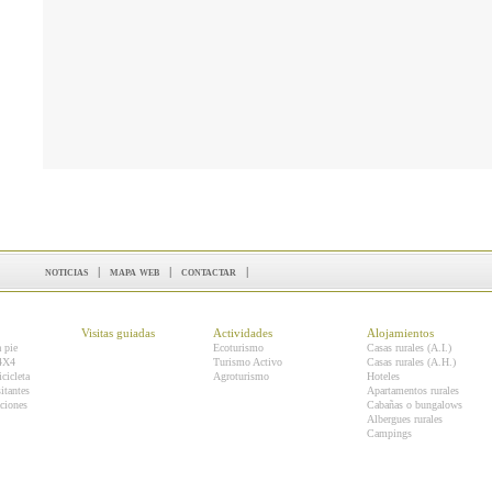
noticias
|
mapa web
|
contactar
|
Visitas guiadas
Actividades
Alojamientos
a pie
Ecoturismo
Casas rurales (A.I.)
 4X4
Turismo Activo
Casas rurales (A.H.)
icicleta
Agroturismo
Hoteles
itantes
Apartamentos rurales
ciones
Cabañas o bungalows
Albergues rurales
Campings