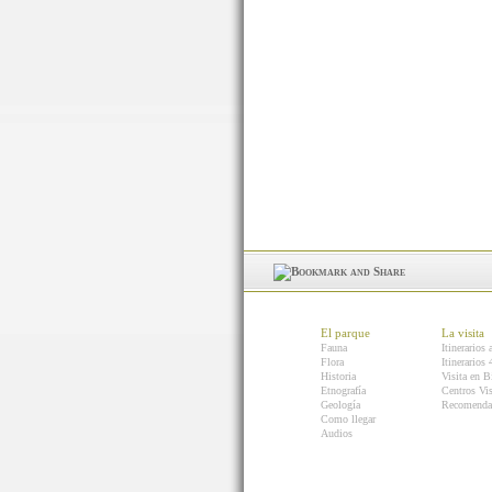
El parque
La visita
Fauna
Itinerarios 
Flora
Itinerarios
Historia
Visita en B
Etnografía
Centros Vis
Geología
Recomenda
Como llegar
Audios