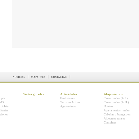
noticias
|
mapa web
|
contactar
|
Visitas guiadas
Actividades
Alojamientos
a pie
Ecoturismo
Casas rurales (A.I.)
 4X4
Turismo Activo
Casas rurales (A.H.)
icicleta
Agroturismo
Hoteles
itantes
Apartamentos rurales
ciones
Cabañas o bungalows
Albergues rurales
Campings