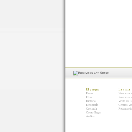
El parque
La visita
Fauna
Itinerarios 
Flora
Itinerarios
Historia
Visita en B
Etnografía
Centros Vis
Geología
Recomenda
Como llegar
Audios