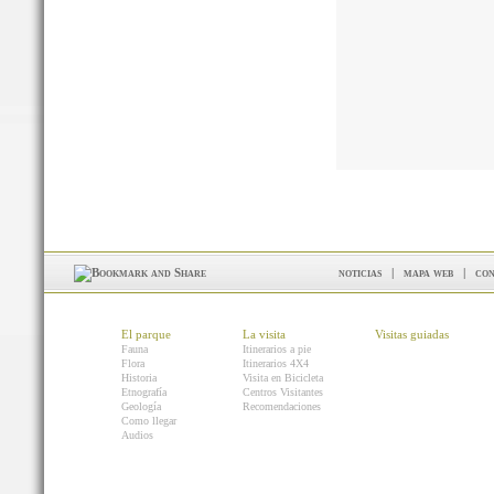
noticias
|
mapa web
|
con
El parque
La visita
Visitas guiadas
Fauna
Itinerarios a pie
Flora
Itinerarios 4X4
Historia
Visita en Bicicleta
Etnografía
Centros Visitantes
Geología
Recomendaciones
Como llegar
Audios