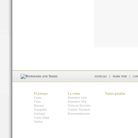
noticias
|
mapa web
|
con
El parque
La visita
Visitas guiadas
Fauna
Itinerarios a pie
Flora
Itinerarios 4X4
Historia
Visita en Bicicleta
Etnografía
Centros Visitantes
Geología
Recomendaciones
Como llegar
Audios