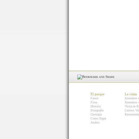
El parque
La visita
Fauna
Itinerarios 
Flora
Itinerarios
Historia
Visita en B
Etnografía
Centros Vis
Geología
Recomenda
Como llegar
Audios