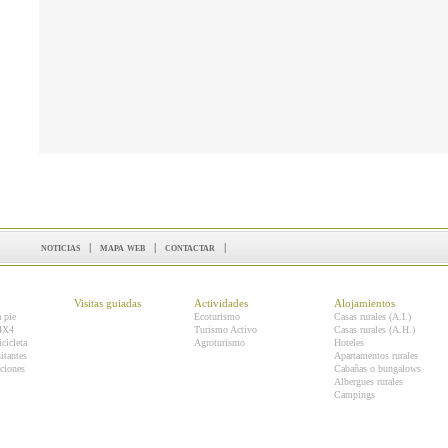
noticias
|
mapa web
|
contactar
|
Visitas guiadas
Actividades
Alojamientos
a pie
Ecoturismo
Casas rurales (A.I.)
 4X4
Turismo Activo
Casas rurales (A.H.)
icicleta
Agroturismo
Hoteles
itantes
Apartamentos rurales
ciones
Cabañas o bungalows
Albergues rurales
Campings