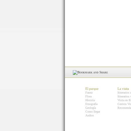
El parque
La visita
Fauna
Itinerarios 
Flora
Itinerarios
Historia
Visita en B
Etnografía
Centros Vis
Geología
Recomenda
Como llegar
Audios