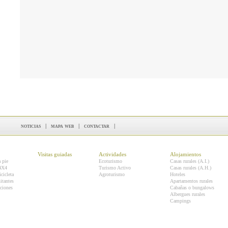
noticias
|
mapa web
|
contactar
|
Visitas guiadas
Actividades
Alojamientos
a pie
Ecoturismo
Casas rurales (A.I.)
 4X4
Turismo Activo
Casas rurales (A.H.)
icicleta
Agroturismo
Hoteles
itantes
Apartamentos rurales
ciones
Cabañas o bungalows
Albergues rurales
Campings