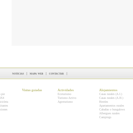
noticias
|
mapa web
|
contactar
|
Visitas guiadas
Actividades
Alojamientos
a pie
Ecoturismo
Casas rurales (A.I.)
 4X4
Turismo Activo
Casas rurales (A.H.)
icicleta
Agroturismo
Hoteles
itantes
Apartamentos rurales
ciones
Cabañas o bungalows
Albergues rurales
Campings