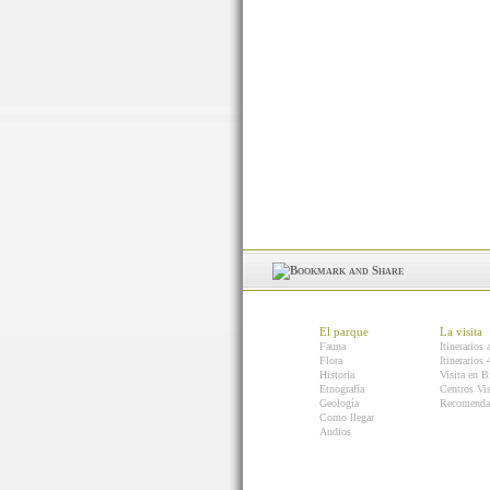
El parque
La visita
Fauna
Itinerarios 
Flora
Itinerarios
Historia
Visita en B
Etnografía
Centros Vis
Geología
Recomenda
Como llegar
Audios