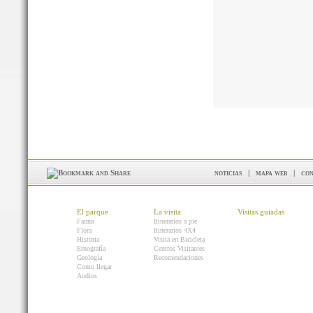
noticias
|
mapa web
|
con
El parque
La visita
Visitas guiadas
Fauna
Itinerarios a pie
Flora
Itinerarios 4X4
Historia
Visita en Bicicleta
Etnografía
Centros Visitantes
Geología
Recomendaciones
Como llegar
Audios