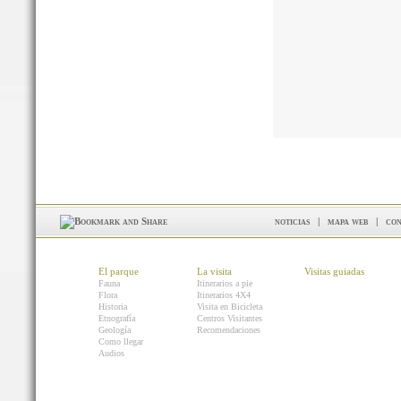
noticias
|
mapa web
|
con
El parque
La visita
Visitas guiadas
Fauna
Itinerarios a pie
Flora
Itinerarios 4X4
Historia
Visita en Bicicleta
Etnografía
Centros Visitantes
Geología
Recomendaciones
Como llegar
Audios