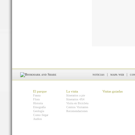
noticias
|
mapa web
|
con
El parque
La visita
Visitas guiadas
Fauna
Itinerarios a pie
Flora
Itinerarios 4X4
Historia
Visita en Bicicleta
Etnografía
Centros Visitantes
Geología
Recomendaciones
Como llegar
Audios