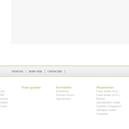
noticias
|
mapa web
|
contactar
|
Visitas guiadas
Actividades
Alojamientos
a pie
Ecoturismo
Casas rurales (A.I.)
 4X4
Turismo Activo
Casas rurales (A.H.)
icicleta
Agroturismo
Hoteles
itantes
Apartamentos rurales
ciones
Cabañas o bungalows
Albergues rurales
Campings