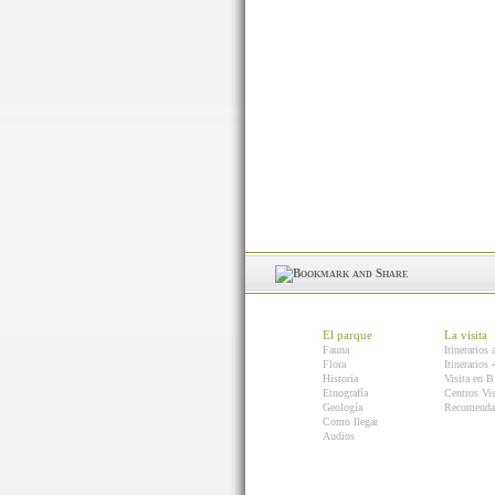
El parque
La visita
Fauna
Itinerarios 
Flora
Itinerarios
Historia
Visita en B
Etnografía
Centros Vis
Geología
Recomenda
Como llegar
Audios