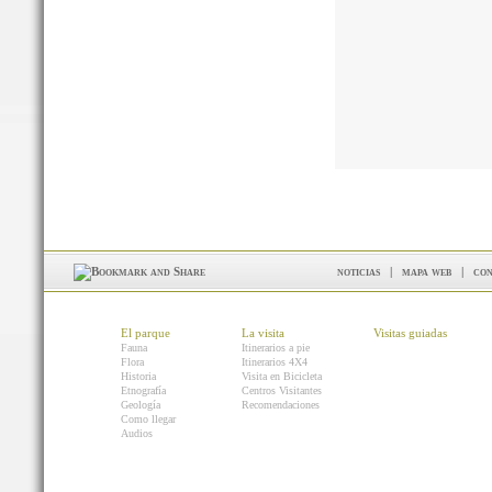
noticias
|
mapa web
|
con
El parque
La visita
Visitas guiadas
Fauna
Itinerarios a pie
Flora
Itinerarios 4X4
Historia
Visita en Bicicleta
Etnografía
Centros Visitantes
Geología
Recomendaciones
Como llegar
Audios