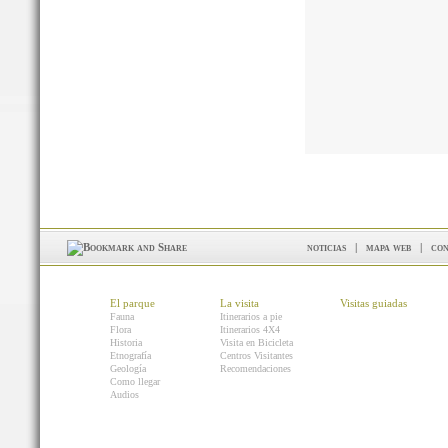
noticias
|
mapa web
|
con
El parque
La visita
Visitas guiadas
Fauna
Itinerarios a pie
Flora
Itinerarios 4X4
Historia
Visita en Bicicleta
Etnografía
Centros Visitantes
Geología
Recomendaciones
Como llegar
Audios