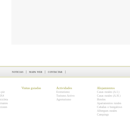
noticias
|
mapa web
|
contactar
|
Visitas guiadas
Actividades
Alojamientos
a pie
Ecoturismo
Casas rurales (A.I.)
 4X4
Turismo Activo
Casas rurales (A.H.)
icicleta
Agroturismo
Hoteles
itantes
Apartamentos rurales
ciones
Cabañas o bungalows
Albergues rurales
Campings