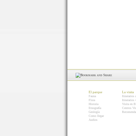
El parque
La visita
Fauna
Itinerarios 
Flora
Itinerarios
Historia
Visita en B
Etnografía
Centros Vis
Geología
Recomenda
Como llegar
Audios