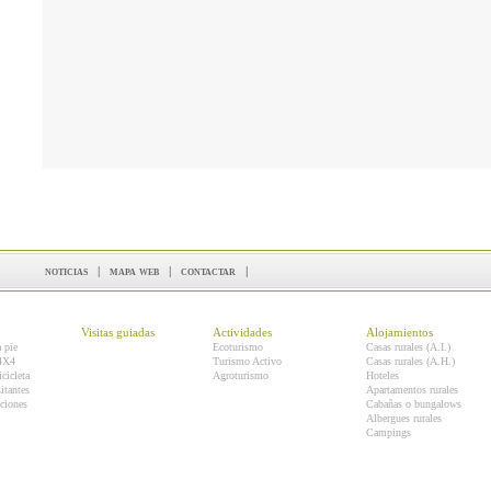
noticias
|
mapa web
|
contactar
|
Visitas guiadas
Actividades
Alojamientos
a pie
Ecoturismo
Casas rurales (A.I.)
 4X4
Turismo Activo
Casas rurales (A.H.)
icicleta
Agroturismo
Hoteles
itantes
Apartamentos rurales
ciones
Cabañas o bungalows
Albergues rurales
Campings