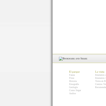
El parque
La visita
Fauna
Itinerarios 
Flora
Itinerarios
Historia
Visita en B
Etnografía
Centros Vis
Geología
Recomenda
Como llegar
Audios