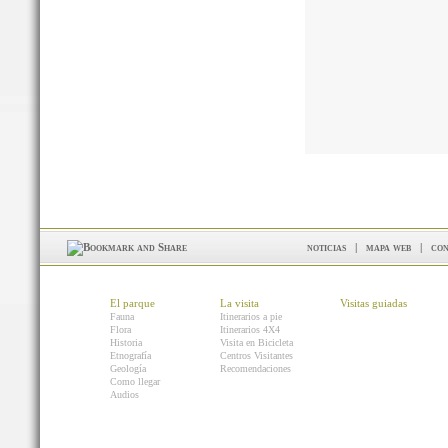
noticias
|
mapa web
|
con
El parque
La visita
Visitas guiadas
Fauna
Itinerarios a pie
Flora
Itinerarios 4X4
Historia
Visita en Bicicleta
Etnografía
Centros Visitantes
Geología
Recomendaciones
Como llegar
Audios