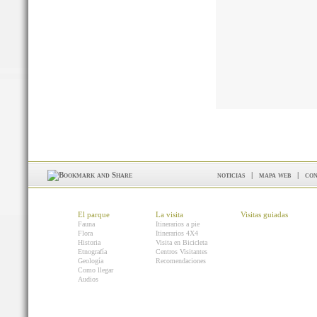
noticias
|
mapa web
|
con
El parque
La visita
Visitas guiadas
Fauna
Itinerarios a pie
Flora
Itinerarios 4X4
Historia
Visita en Bicicleta
Etnografía
Centros Visitantes
Geología
Recomendaciones
Como llegar
Audios