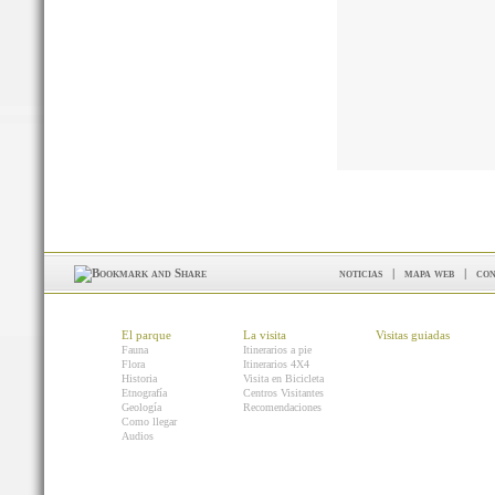
noticias
|
mapa web
|
con
El parque
La visita
Visitas guiadas
Fauna
Itinerarios a pie
Flora
Itinerarios 4X4
Historia
Visita en Bicicleta
Etnografía
Centros Visitantes
Geología
Recomendaciones
Como llegar
Audios