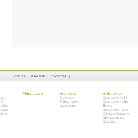
noticias
|
mapa web
|
contactar
|
Visitas guiadas
Actividades
Alojamientos
a pie
Ecoturismo
Casas rurales (A.I.)
 4X4
Turismo Activo
Casas rurales (A.H.)
icicleta
Agroturismo
Hoteles
itantes
Apartamentos rurales
ciones
Cabañas o bungalows
Albergues rurales
Campings