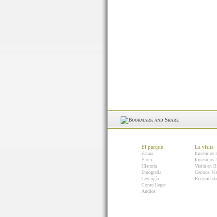
El parque
La visita
Fauna
Itinerarios 
Flora
Itinerarios
Historia
Visita en B
Etnografía
Centros Vis
Geología
Recomenda
Como llegar
Audios